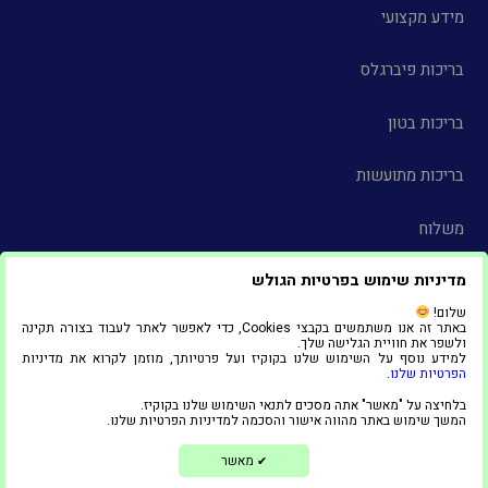
מידע מקצועי
בריכות פיברגלס
בריכות בטון
בריכות מתועשות
משלוח
מדיניות שימוש בפרטיות הגולש
צור קשר
שלום!
באתר זה אנו משתמשים בקבצי Cookies, כדי לאפשר לאתר לעבוד בצורה תקינה
הצהרת נגישות
ולשפר את חוויית הגלישה שלך.
למידע נוסף על השימוש שלנו בקוקיז ועל פרטיותך, מוזמן לקרוא את מדיניות
הפרטיות שלנו
.
© 2025 כל הזכויות שמורות ל"אדל סניף אשדוד"
בלחיצה על "מאשר" אתה מסכים לתנאי השימוש שלנו בקוקיז.
1
המשך שימוש באתר מהווה אישור והסכמה למדיניות הפרטיות שלנו.
בניית אתרים ושיווק דיגיטלי
מאשר
✔