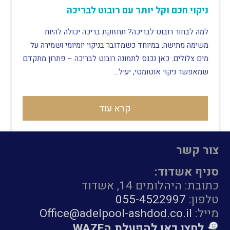
ניקוי חכם וקל יותר עם רובוט לבריכה
למה לבחור רובוט לבריכה? תחזוקת בריכה יכולה להיות
משימה מתישה, במיוחד כשמדובר בניקוי יומיומי ושמירה על
מים צלולים. כאן נכנס לתמונה רובוט לבריכה – פתרון מתקדם
שמאפשר ניקוי אוטומטי, יעיל…
קרא עוד
צור קשר
סניף אשדוד:
כתובת: היהלומים 14, אשדוד
טלפון:
055-4522997
מייל:
Office@adelpool-ashdod.co.il
לחצו כאן להפעלת הWAZE