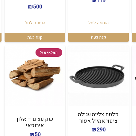
₪
119
₪
500
הוספה לסל
הוספה לסל
קנה כעת
קנה כעת
המלאי אזל
פלטת צלייה עגולה
שק עצים – אלון
ציפוי אמייל אפור
אירופאי
₪
290
₪
50