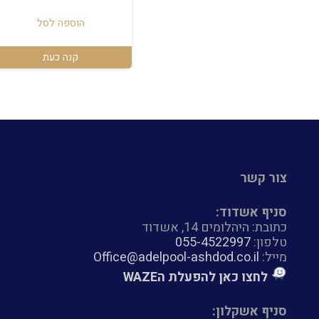
הוספה לסל
קנה כעת
צור קשר
סניף אשדוד:
כתובת: היהלומים 14, אשדוד
טלפון:
055-4522997
מייל:
Office@adelpool-ashdod.co.il
לחצו כאן להפעלת הWAZE
סניף אשקלון: