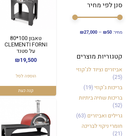
סנן לפי מחיר
סנן
מחיר
מחיר
מחיר:
₪50
—
₪27,000
מינימלי
מקסימלי
טאבון 100*80
CLEMENTI FORNI
על סטנד
קטגוריות מוצרים
₪
19,500
אביזרים וציוד לג'קוזי
הוספה לסל
(25)
בריכות ג'קוזי
(19)
קנה כעת
בריכות שחיה ביתיות
(52)
גרילים ואביזרים
(63)
חומרי ניקוי לבריכה
(21)