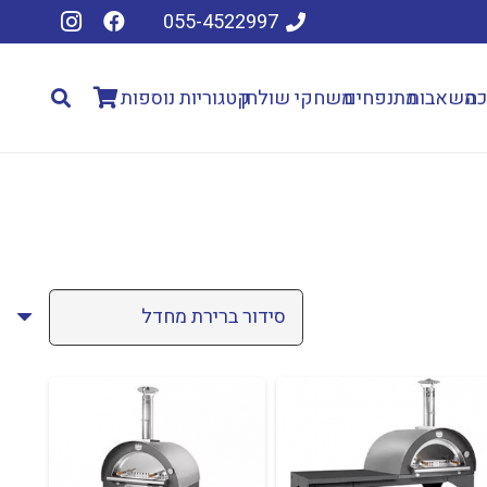
055-4522997
כה
משאבות
מתנפחים
משחקי שולחן
קטגוריות נוספות