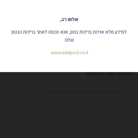
055-4522997
דברו איתנו על המחיר
שלום רב,
למידע מלא אודות בריכות בטון, אנא הכנסו לאתר בריכות הבטון
ראשי
בריכות בטון
שלנו:
בריכות בטון
www.adelpool.co.il
תמונה אחת שווה אלף מילים.. מוזמנים להתרשם במגוון העבודות
שביצענו לקהל לקוחותינו.
לחץ כאן למידע מלא אודות בריכות בטון