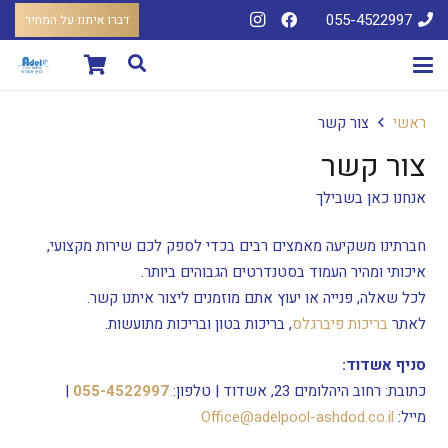
055-4522997
דברו איתנו על המחיר
ראשי
צור קשר
צור קשר
אנחנו כאן בשבילך
חברתינו משקיעה מאמצים רבים בכדי לספק לכם שירות מקצועי,
איכותי ומהיר העמוד בסטנדרטים הגבוהים ביותר.
לכל שאלה, פנייה או יעוץ אתם מוזמנים ליצור איתנו קשר.
לאתר
בריכות פיברגלס
, בריכות בטון ובריכות מתועשות.
סניף אשדוד:
כתובת: רחוב היהלומים 23, אשדוד | טלפון:
055-4522997
|
מייל:
Office@adelpool-ashdod.co.il