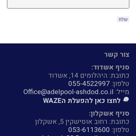
צור קשר
סניף אשדוד:
כתובת: היהלומים 14, אשדוד
טלפון:
055-4522997
מייל:
Office@adelpool-ashdod.co.il
לחצו כאן להפעלת הWAZE
סניף אשקלון:
כתובת: רחוב אוסישקין 5, אשקלון
טלפון:
053-6113600