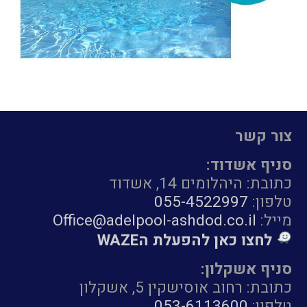
צור קשר
סניף אשדוד:
כתובת: היהלומים 14, אשדוד
טלפון:
055-4522997
מייל:
Office@adelpool-ashdod.co.il
לחצו כאן להפעלת הWAZE
סניף אשקלון:
כתובת: רחוב אוסישקין 5, אשקלון
טלפון:
053-6113600