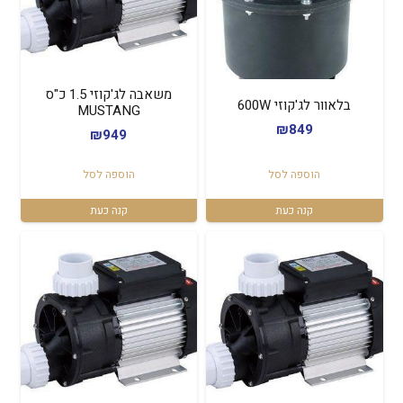
משאבה לג'קוזי 1.5 כ"ס
בלאוור לג'קוזי 600W
MUSTANG
₪
849
₪
949
הוספה לסל
הוספה לסל
קנה כעת
קנה כעת