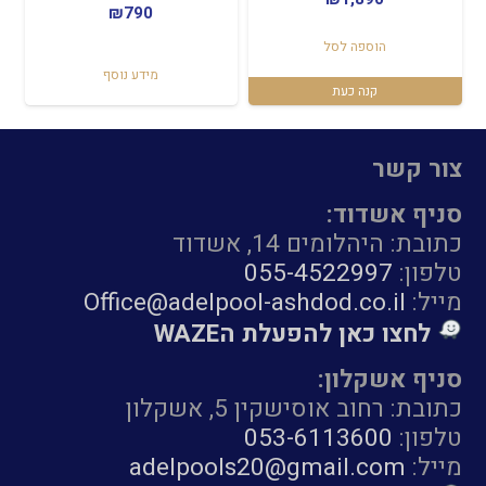
₪
790
הוספה לסל
מידע נוסף
קנה כעת
צור קשר
סניף אשדוד:
כתובת: היהלומים 14, אשדוד
טלפון:
055-4522997
מייל:
Office@adelpool-ashdod.co.il
לחצו כאן להפעלת הWAZE
סניף אשקלון:
כתובת: רחוב אוסישקין 5, אשקלון
טלפון:
053-6113600
מייל:
adelpools20@gmail.com