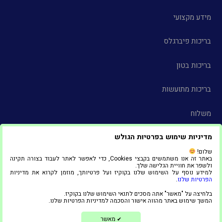
מידע מקצועי
בריכות פיברגלס
בריכות בטון
בריכות מתועשות
משלוח
מדיניות שימוש בפרטיות הגולש
צור קשר
שלום!
באתר זה אנו משתמשים בקבצי Cookies, כדי לאפשר לאתר לעבוד בצורה תקינה
הצהרת נגישות
ולשפר את חוויית הגלישה שלך.
למידע נוסף על השימוש שלנו בקוקיז ועל פרטיותך, מוזמן לקרוא את מדיניות
הפרטיות שלנו
.
© 2025 כל הזכויות שמורות ל"אדל סניף אשדוד"
בלחיצה על "מאשר" אתה מסכים לתנאי השימוש שלנו בקוקיז.
1
המשך שימוש באתר מהווה אישור והסכמה למדיניות הפרטיות שלנו.
בניית אתרים ושיווק דיגיטלי
מאשר
✔