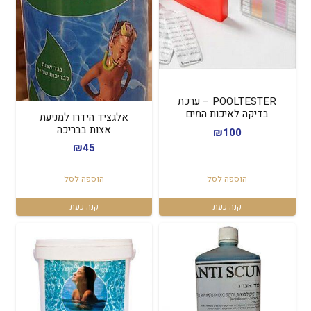
POOLTESTER – ערכת
בדיקה לאיכות המים
אלגציד הידרו למניעת
אצות בבריכה
₪
100
₪
45
הוספה לסל
הוספה לסל
קנה כעת
קנה כעת