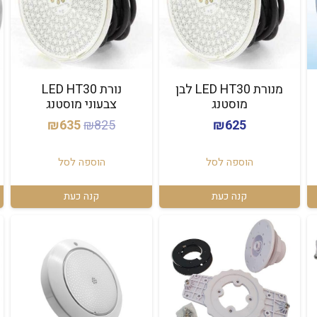
מנורת LED HT30 לבן
נורת LED HT30
מוסטנג
צבעוני מוסטנג
המחיר
המחיר
₪
635
₪
825
₪
625
המקורי
הנוכחי
היה:
הוא:
הוספה לסל
הוספה לסל
₪635.
₪825.
קנה כעת
קנה כעת