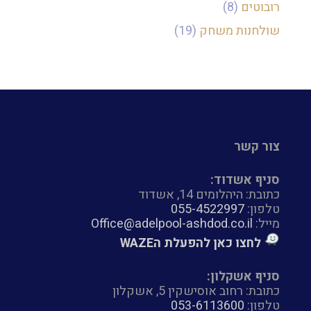
רובוטים
(8)
שולחנות משחק
(19)
צור קשר
סניף אשדוד:
כתובת: היהלומים 14, אשדוד
טלפון:
055-4522997
מייל:
Office@adelpool-ashdod.co.il
לחצו כאן להפעלת הWAZE
סניף אשקלון:
כתובת: רחוב אוסישקין 5, אשקלון
טלפון:
053-6113600