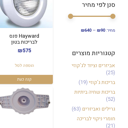
סנן לפי מחיר
סנן
מחיר
מחיר
מחיר:
₪90
—
₪640
מינימלי
מקסימלי
Hayward פנס
לבריכות בטון
₪
575
קטגוריות מוצרים
אביזרים וציוד לג'קוזי
הוספה לסל
(25)
קנה כעת
בריכות ג'קוזי
(19)
בריכות שחיה ביתיות
(52)
גרילים ואביזרים
(63)
חומרי ניקוי לבריכה
(21)