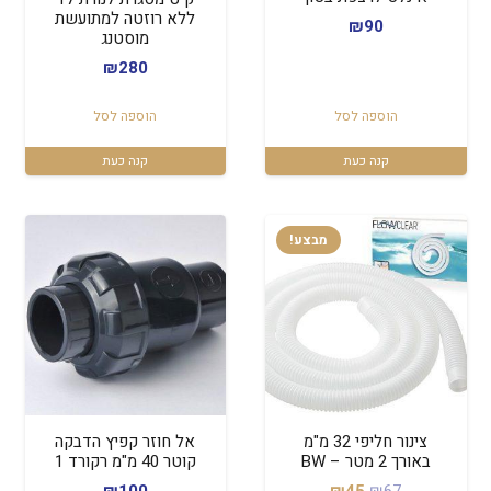
ללא רוזטה למתועשת
₪
90
מוסטנג
₪
280
הוספה לסל
הוספה לסל
קנה כעת
קנה כעת
מבצע!
צינור חליפי 32 מ"מ
אל חוזר קפיץ הדבקה
באורך 2 מטר – BW
קוטר 40 מ"מ רקורד 1
המחיר
המחיר
₪
100
₪
45
₪
67