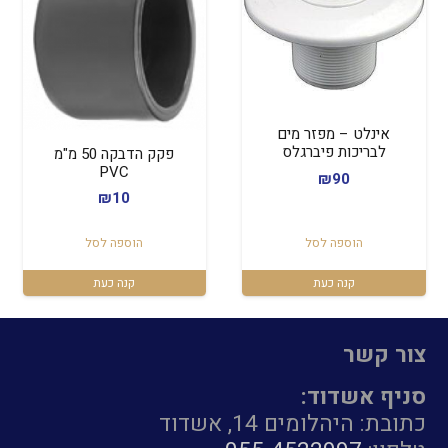
אינלט – מפזר מים
לבריכות פיברגלס
פקק הדבקה 50 מ"מ
PVC
₪
90
₪
10
הוספה לסל
הוספה לסל
קנה כעת
קנה כעת
צור קשר
סניף אשדוד:
כתובת: היהלומים 14, אשדוד