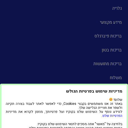
גלריה
מידע מקצועי
בריכות פיברגלס
בריכות בטון
בריכות מתועשות
משלוח
מדיניות שימוש בפרטיות הגולש
צור קשר
שלום!
באתר זה אנו משתמשים בקבצי Cookies, כדי לאפשר לאתר לעבוד בצורה תקינה
הצהרת נגישות
ולשפר את חוויית הגלישה שלך.
למידע נוסף על השימוש שלנו בקוקיז ועל פרטיותך, מוזמן לקרוא את מדיניות
הפרטיות שלנו
.
© 2025 כל הזכויות שמורות ל"אדל סניף אשדוד"
בלחיצה על "מאשר" אתה מסכים לתנאי השימוש שלנו בקוקיז.
1