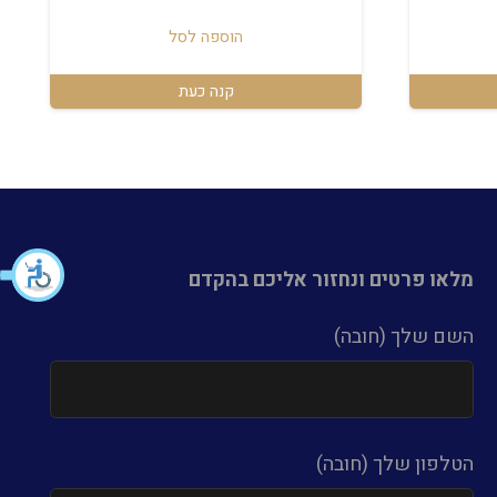
וא:
הוספה לסל
₪3,100
קנה כעת
מלאו פרטים ונחזור אליכם בהקדם
השם שלך (חובה)
הטלפון שלך (חובה)