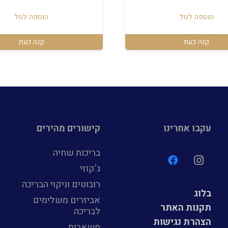
היה:
ה
הוספה לסל
הוספה לסל
.
₪4,000.
קנה כעת
קנה כעת
עקבו אחרינו
קישורים מהירים
בריכות שחיה
ג'קוזי
רובוטים וניקוי הבריכה
בלוג
אביזרים משלימים
תקנות האתר
לבריכה
הצהרת נגישות
משאבות