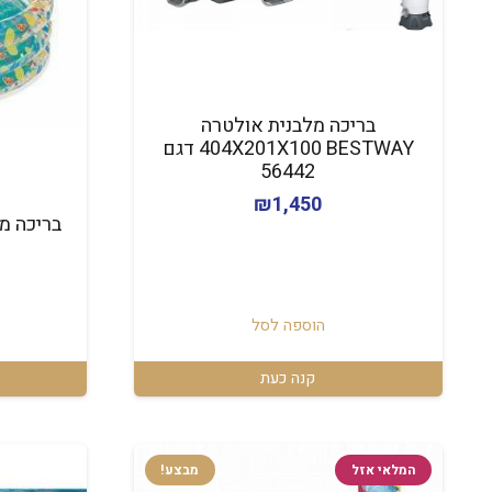
בריכה מלבנית אולטרה
404X201X100 BESTWAY דגם
56442
₪
1,450
‏בריכה מתנפחת 
הוספה לסל
קנה כעת
המלאי אזל
מבצע!