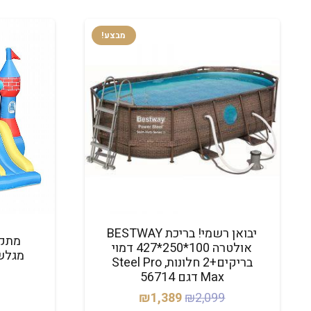
מבצע!
יבואן רשמי! בריכת BESTWAY
מתקן
אולטרה 100*250*427 דמוי
מגלש
בריקים+2 חלונות, Steel Pro
Max דגם 56714
המחיר
המחיר
₪
1,389
₪
2,099