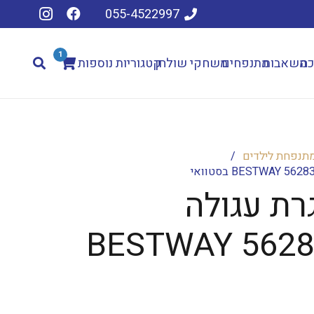
055-4522997
1
כה
משאבות
מתנפחים
משחקי שולחן
קטגוריות נוספות
מתנפחת לילדים
/
רת עגולה
BESTWAY 5628