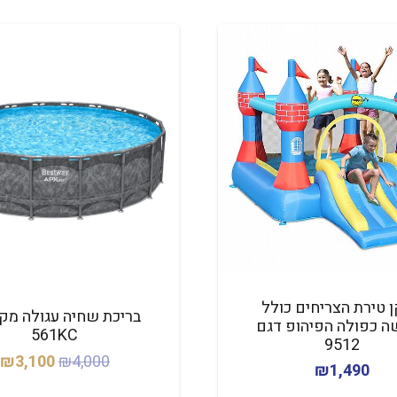
 טירת הצריחים כולל
בריכת שחיה עגולה מק
ה כפולה הפיהופ דגם
561KC
9512
המחיר
ה
₪
3,100
₪
4,000
₪
1,490
המקורי
ה