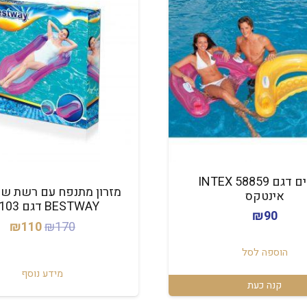
כסא ים דגם 58859 INTEX
מזרון מתנפח עם רשת ש
אינטקס
BESTWAY דגם 43103
₪
90
המחיר
המ
₪
110
₪
170
המקורי
הנ
הוספה לסל
היה:
הו
מידע נוסף
0.
₪170.
קנה כעת