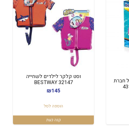
וסט קלקר לילדים לשחייה
ל חברת
BESTWAY 32147
₪
145
חיר
וכחי
הוספה לסל
א:
₪11
קנה כעת