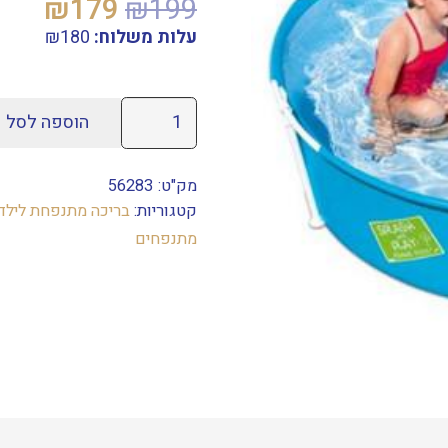
המחיר
המח
₪
179
₪
199
המקורי
הנוכ
עלות משלוח:
180
₪
היה:
הוא:
179.
₪199.
כמות
הוספה לסל
של
בריכת
מק"ט:
56283
מסגרת
קטגוריות:
בריכה מתנפחת לילד
עגולה
מתנפחים
BESTWAY
56283
152X38
בסטוואי