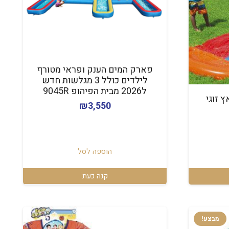
פארק המים הענק ופראי מטורף
לילדים כולל 3 מגלשות חדש
ל2026 מבית הפיהופ 9045R
 זוגי
₪
3,550
הוספה לסל
קנה כעת
מבצע!