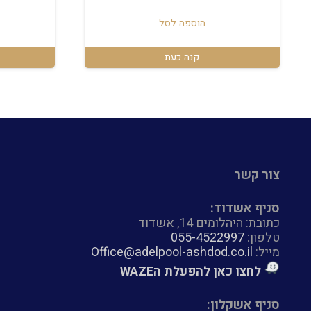
המקורי
הנוכחי
היה:
הוא:
הוספה לסל
₪1,389.
₪2,099.
קנה כעת
צור קשר
סניף אשדוד:
כתובת: היהלומים 14, אשדוד
טלפון:
055-4522997
מייל:
Office@adelpool-ashdod.co.il
לחצו כאן להפעלת הWAZE
סניף אשקלון: