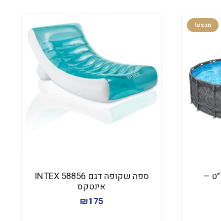
מבצע!
״ט –
ספה שקופה דגם 58856 INTEX
אינטקס
מחיר
₪
175
נוכחי