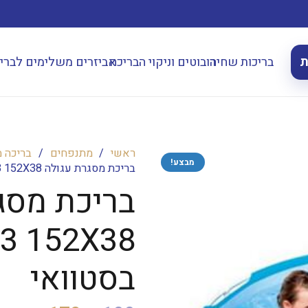
ת
בריכות שחיה
רובוטים וניקוי הבריכה
אביזרים משלימים לברי
ראשי
/
מתנפחים
/
בריכה 
מבצע!
בריכת מסגרת עגולה BESTWAY 56283 152X38 בסטוואי
בריכת מסג
3 152X38
בסטוואי