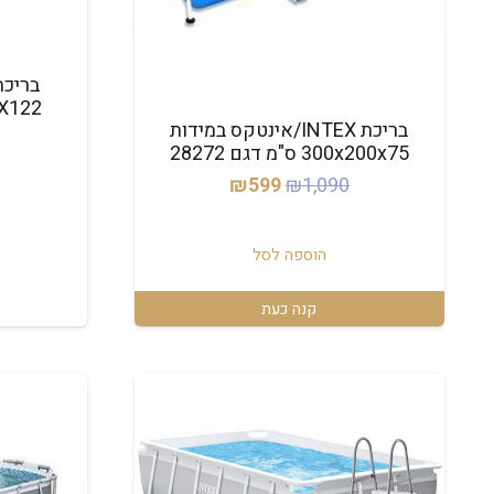
X201X122
בריכת INTEX/אינטקס במידות
0
300x200x75 ס"מ דגם 28272
המחיר
המחיר
₪
599
₪
1,090
המקורי
הנוכחי
היה:
הוא:
הוספה לסל
₪599.
₪1,090.
קנה כעת