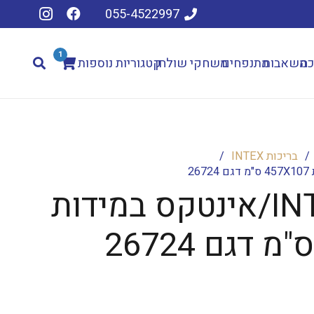
055-4522997
1
כה
משאבות
מתנפחים
משחקי שולחן
קטגוריות נוספות
/
בריכות INTEX
/
בריכת INTEX/אינטקס במידות
המחיר
הנוכחי