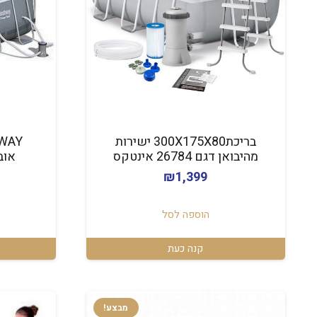
בריכת300X175X80 ישירות
מהיבואן דגם 26784 אינטקס
אובלית 0
0
₪
1,399
הוספה לסל
קנה כעת
מבצע!