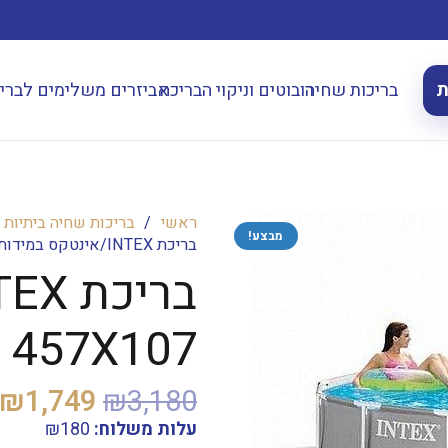
ת
בריכות שחיה
רובוטים וניקוי הבריכה
אביזרים משלימים לברי
ראשי
/
בריכות שחיה ביתיות
מבצע!
בריכת INTEX/אינטקס במידות 457X107 ס"מ דגם 26724
457X107 ס"מ דגם 26724
המחיר
₪
1,749
₪
3,180
המקורי
עלות משלוח:
180
₪