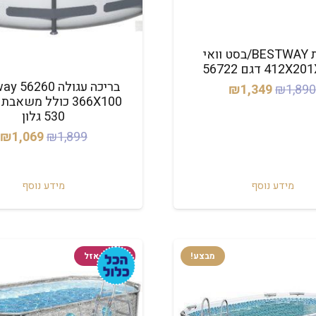
בריכת BESTWAY/בסט וואי
412 דגם 56722
בריכה עגולה 6260
המחיר
המחיר
₪
1,349
₪
1,89
366X100 כולל משאב
המקורי
הנוכחי
530 גלון
היה:
הוא:
המחיר
ה
₪
1,069
₪
1,899
₪1,349.
₪1,890.
המקורי
ה
היה:
ה
מידע נוסף
מידע נוסף
.
₪1,899.
מבצע!
המלאי אזל