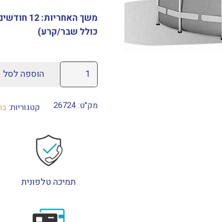
היה:
₪3,180.
כולל שבר/קרע)
כמות
הוספה לסל
של
בריכת
מק"ט:
26724
קטגוריות:
בריכ
INTEX/אינטקס
במידות
457X107
ס"מ
דגם
26724
תמיכה טלפונית