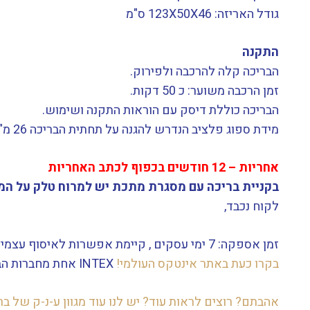
גודל האריזה: 123X50X46 ס"מ
התקנה
הבריכה קלה להרכבה ולפירוק.
זמן הרכבה משוער: כ 50 דקות.
הבריכה כוללת דיסק עם הוראות התקנה ושימוש.
מידת ספוג פלציב הנדרש להגנה על תחתית הבריכה 26 מ"ר
אחריות – 12 חודשים בכפוף לכתב האחריות
בקניית בריכה עם מסגרת מתכת יש למרוח טלק על המת
לקוח נכבד,
זמן אספקה:
7
ימי עסקים
, קיימת אפשרות לאיסוף עצמי
בקרו כעת באתר אינטקס העולמי!
INTEX אחת מחברות הבריכות הטובות בעולם.
אהבתם? רוצים לראות עוד? יש לנו עוד מגוון ע-נ-ק של בר