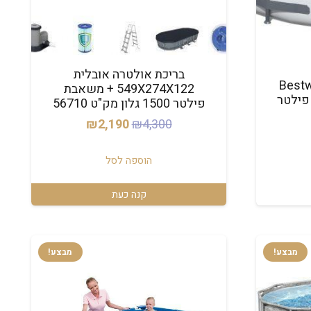
בריכת אולטרה אובלית
Bestway 5
549X274X122 + משאבת
ת פילטר
פילטר 1500 גלון מק"ט 56710
המחיר
המחיר
₪
2,190
₪
4,300
מחיר
המקורי
הנוכחי
נוכחי
היה:
הוא:
הוספה לסל
וא:
₪2,190.
₪4,300.
₪1,069
קנה כעת
מבצע!
מבצע!