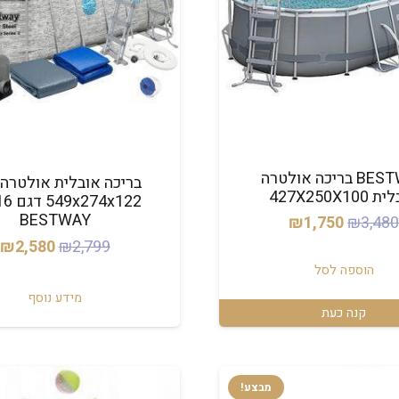
BESTWAY בריכה אולטרה
בריכה אובלית אולטרה 
427X250X10
274x122
BESTWAY
המחיר
המחיר
₪
1,750
₪
3,48
המחיר
ה
₪
2,580
₪
2,799
המקורי
הנוכחי
המקורי
ה
היה:
הוא:
הוספה לסל
היה:
ה
₪1,750.
₪3,480.
מידע נוסף
קנה כעת
.
₪2,799.
מבצע!