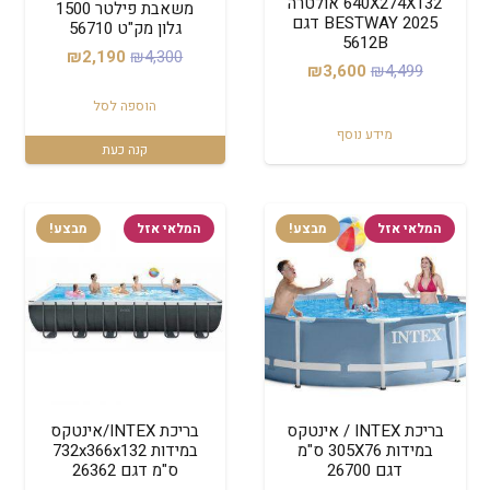
640X274X132 אולטרה
משאבת פילטר 1500
BESTWAY 2025 דגם
גלון מק"ט 56710
5612B
המחיר
המחיר
₪
2,190
₪
4,300
המחיר
המחיר
₪
3,600
₪
4,499
המקורי
הנוכחי
המקורי
הנוכחי
הוספה לסל
היה:
הוא:
היה:
הוא:
מידע נוסף
₪2,190.
₪4,300.
קנה כעת
₪3,600.
₪4,499.
המלאי אזל
מבצע!
המלאי אזל
מבצע!
בריכת INTEX / אינטקס
בריכת INTEX/אינטקס
במידות 305X76 ס"מ
במידות 732x366x132
דגם 26700
ס"מ דגם 26362