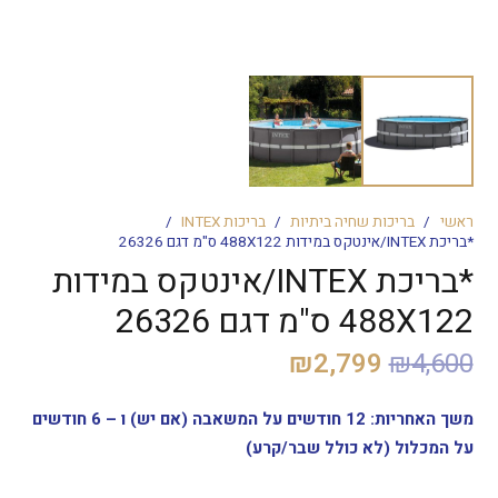
ראשי
/
בריכות שחיה ביתיות
/
בריכות INTEX
/
*בריכת INTEX/אינטקס במידות 488X122 ס"מ דגם 26326
*בריכת INTEX/אינטקס במידות
488X122 ס"מ דגם 26326
המחיר
המחיר
₪
2,799
₪
4,600
המקורי
הנוכחי
היה:
הוא:
משך האחריות: 12 חודשים על המשאבה (אם יש) ו – 6 חודשים
₪2,799.
₪4,600.
על המכלול (לא כולל שבר/קרע)