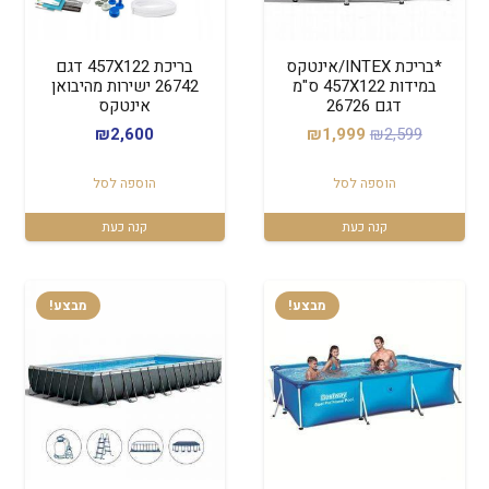
*בריכת INTEX/אינטקס
בריכת 457X122 דגם
במידות 457X122 ס"מ
26742 ישירות מהיבואן
דגם 26726
אינטקס
המחיר
המחיר
₪
2,600
₪
1,999
₪
2,599
המקורי
הנוכחי
הוספה לסל
הוספה לסל
היה:
הוא:
₪1,999.
₪2,599.
קנה כעת
קנה כעת
מבצע!
מבצע!