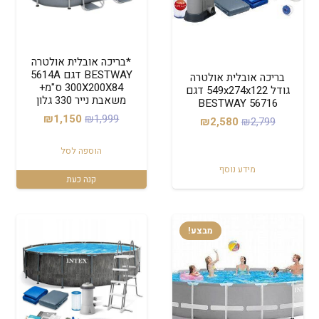
*בריכה אובלית אולטרה
BESTWAY דגם 5614A
בריכה אובלית אולטרה
300X200X84 ס"מ+
גודל 549x274x122 דגם
משאבת נייר 330 גלון
56716 BESTWAY
המחיר
המחיר
₪
1,150
₪
1,999
המחיר
המחיר
₪
2,580
₪
2,799
המקורי
הנוכחי
המקורי
הנוכחי
הוספה לסל
היה:
הוא:
היה:
הוא:
מידע נוסף
₪1,150.
₪1,999.
₪2,580.
₪2,799.
קנה כעת
מבצע!