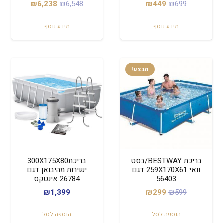
המחיר
המחיר
המחיר
המחיר
₪
6,238
₪
6,548
₪
449
₪
699
המקורי
הנוכחי
המקורי
הנוכחי
מידע נוסף
מידע נוסף
היה:
הוא:
היה:
הוא:
₪6,238.
₪6,548.
₪449.
₪699.
מבצע!
בריכת BESTWAY/בסט
בריכת300X175X80
וואי 259X170X61 דגם
ישירות מהיבואן דגם
56403
26784 אינטקס
המחיר
המחיר
₪
1,399
₪
299
₪
599
המקורי
הנוכחי
הוספה לסל
הוספה לסל
היה:
הוא: