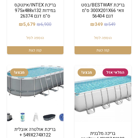
בריכת BESTWAY/בסט
בריכת INTEX/אינטקס
וואי 300X201X66 ס"מ
במידות 975x488x132
דגם 56404
ס"מ דגם 26374
המחיר
המחיר
המחיר
המחיר
₪
5,679
₪
6,900
₪
349
₪
549
המקורי
הנוכחי
המקורי
הנוכחי
הוספה לסל
הוספה לסל
היה:
הוא:
היה:
הוא:
₪5,679.
₪6,900.
₪349.
₪549.
קנה כעת
קנה כעת
המלאי אזל
מבצע!
מבצע!
בריכת אולטרה אובלית
בריכה מלבנית
549X274X122 +