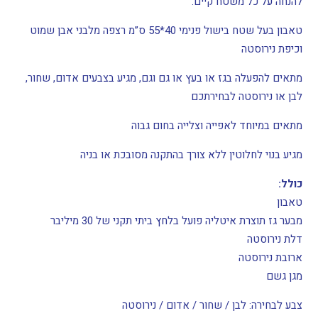
להנחה על כל משטח קיים.
טאבון בעל שטח בישול פנימי 40*55 ס”מ רצפה מלבני אבן שמוט
וכיפת נירוסטה
מתאים להפעלה בגז או בעץ או גם וגם, מגיע בצבעים אדום, שחור,
לבן או נירוסטה לבחירתכם
מתאים במיוחד לאפייה וצלייה בחום גבוה
מגיע בנוי לחלוטין ללא צורך בהתקנה מסובכת או בניה
כולל:
טאבון
מבער גז תוצרת איטליה פועל בלחץ ביתי תקני של 30 מיליבר
דלת נירוסטה
ארובת נירוסטה
מגן גשם
צבע לבחירה: לבן / שחור / אדום / נירוסטה