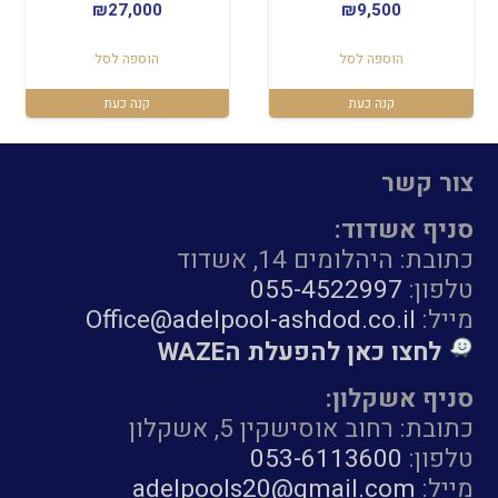
₪
27,000
₪
9,500
הוספה לסל
הוספה לסל
קנה כעת
קנה כעת
צור קשר
סניף אשדוד:
כתובת: היהלומים 14, אשדוד
טלפון:
055-4522997
מייל:
Office@adelpool-ashdod.co.il
לחצו כאן להפעלת הWAZE
סניף אשקלון:
כתובת: רחוב אוסישקין 5, אשקלון
טלפון:
053-6113600
מייל:
adelpools20@gmail.com