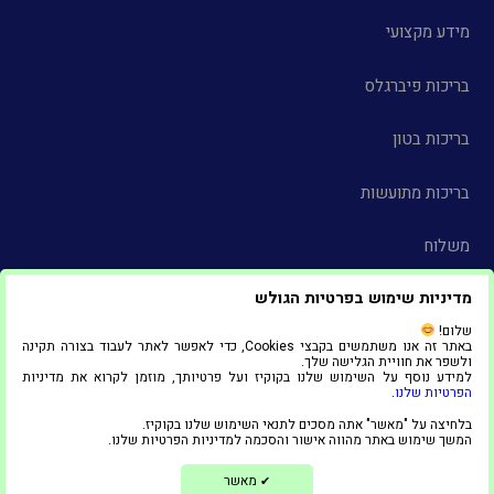
מידע מקצועי
בריכות פיברגלס
בריכות בטון
בריכות מתועשות
משלוח
מדיניות שימוש בפרטיות הגולש
צור קשר
שלום!
באתר זה אנו משתמשים בקבצי Cookies, כדי לאפשר לאתר לעבוד בצורה תקינה
הצהרת נגישות
ולשפר את חוויית הגלישה שלך.
למידע נוסף על השימוש שלנו בקוקיז ועל פרטיותך, מוזמן לקרוא את מדיניות
הפרטיות שלנו
.
© 2025 כל הזכויות שמורות ל"אדל סניף אשדוד"
בלחיצה על "מאשר" אתה מסכים לתנאי השימוש שלנו בקוקיז.
1
המשך שימוש באתר מהווה אישור והסכמה למדיניות הפרטיות שלנו.
צריכים עזרה?
בניית אתרים ושיווק דיגיטלי
מאשר
✔