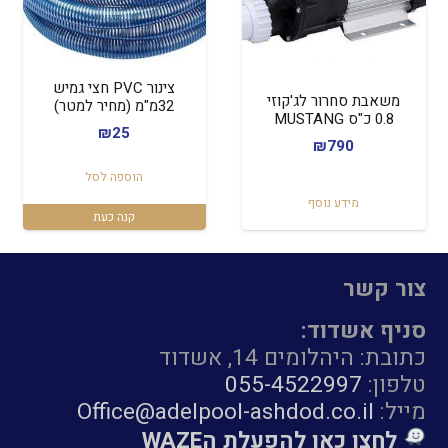
צינור PVC חצי גמיש
משאבת סחרור לג'קוזי
32מ"מ (מחיר למטר)
0.8 כ"ס MUSTANG
₪
25
₪
790
הוספה לסל
מידע נוסף
קנה כעת
צור קשר
סניף אשדוד:
כתובת: היהלומים 14, אשדוד
טלפון:
055-4522997
מייל:
Office@adelpool-ashdod.co.il
לחצו כאן להפעלת הWAZE