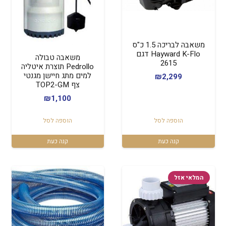
משאבה לבריכה 1.5 כ"ס
Hayward K-Flo דגם
משאבה טבולה
2615
Pedrollo תוצרת איטליה
למים מתג חיישן מגנטי
₪
2,299
צף TOP2-GM
₪
1,100
הוספה לסל
הוספה לסל
קנה כעת
קנה כעת
המלאי אזל