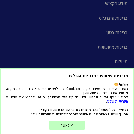
מידע מקצועי
בריכות פיברגלס
בריכות בטון
בריכות מתועשות
משלוח
מדיניות שימוש בפרטיות הגולש
צור קשר
שלום!
באתר זה אנו משתמשים בקבצי Cookies, כדי לאפשר לאתר לעבוד בצורה תקינה
הצהרת נגישות
ולשפר את חוויית הגלישה שלך.
למידע נוסף על השימוש שלנו בקוקיז ועל פרטיותך, מוזמן לקרוא את מדיניות
הפרטיות שלנו
.
© 2025 כל הזכויות שמורות ל"אדל סניף אשדוד"
בלחיצה על "מאשר" אתה מסכים לתנאי השימוש שלנו בקוקיז.
1
המשך שימוש באתר מהווה אישור והסכמה למדיניות הפרטיות שלנו.
בניית אתרים ושיווק דיגיטלי
מאשר
✔