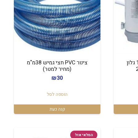
משאבה + פילטר 1500 גלון
צינור PVC חצי גמיש 38מ"מ
(מחיר למטר)
חיר
₪
30
וכחי
א:
הוספה לסל
₪47
קנה כעת
המלאי אזל