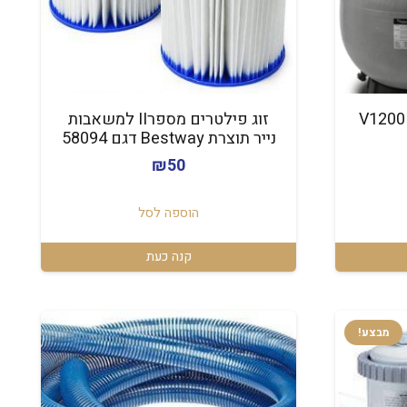
מסנן חול פיבר שזור דגם V1200
זוג פילטרים מספרII למשאבות
נייר תוצרת Bestway דגם 58094
₪
50
הוספה לסל
קנה כעת
מבצע!