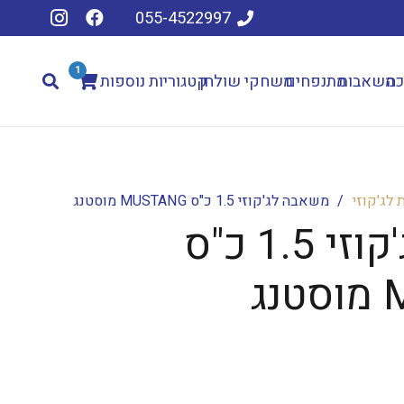
055-4522997
1
כה
משאבות
מתנפחים
משחקי שולחן
קטגוריות נוספות
לג'קוזי
/
משאבה לג'קוזי 1.5 כ"ס MUSTANG מוסטנג
משאבה לג'קוזי 1.5 כ"ס
ג