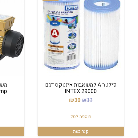
פילטר A למשאבות אינטקס דגם
ump
INTEX 29000
המחיר
המחיר
₪
30
₪
39
המקורי
הנוכחי
היה:
הוא:
הוספה לסל
₪30.
₪39.
קנה כעת