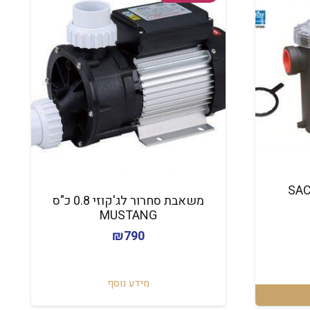
 יניקה 2 כ"ס SACI
משאבת סחרור לג'קוזי 0.8 כ"ס
MUSTANG
₪
790
מידע נוסף