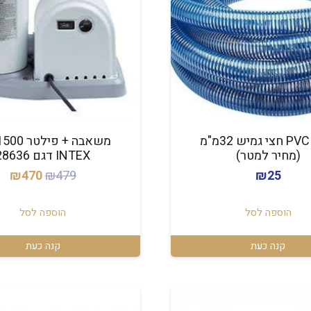
צינור PVC חצי גמיש 32מ"מ
(מחיר למטר)
INTEX דגם 28636
המחיר
המ
₪
470
₪
479
₪
25
המקורי
הנ
היה:
הו
הוספה לסל
הוספה לסל
0.
₪479.
קנה כעת
קנה כעת