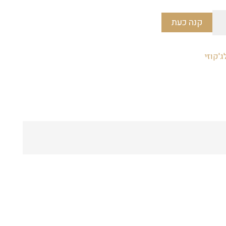
קנה כעת
'קוזי