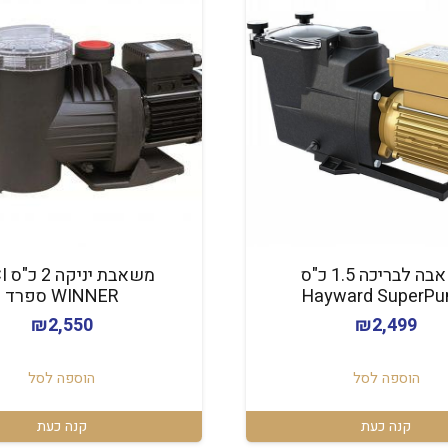
משאבה לבריכה 1.5 כ"ס
משאבת
Hayward SuperP
WINNER ספרד
₪
2,550
₪
2,499
הוספה לסל
הוספה לסל
קנה כעת
קנה כעת