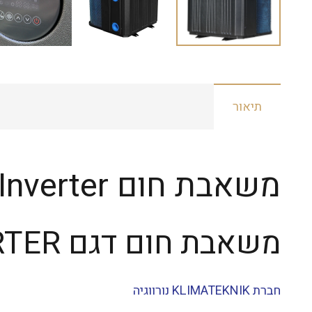
תיאור
משאבת חום KT21 TOP Full Inverter אינוורטר מלא נורבגיה
משאבת חום דגם KT21-TOP Full INVERTER אינוורטר מלא
חברת
KLIMATEKNIK
נורווגיה