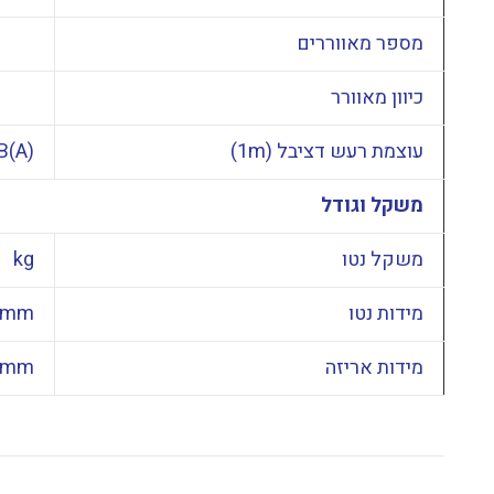
מספר מאווררים
כיוון מאוורר
עוצמת רעש דציבל (1m)
B(A)
משקל וגודל
משקל נטו
kg
מידות נטו
mm
מידות אריזה
mm