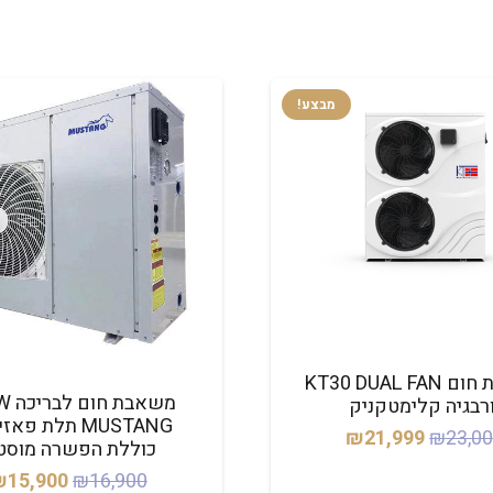
מבצע!
משאבת חום KT30 DUAL FAN
משאבת
ורבגיה קלימטקניק
המחיר
המחיר
₪
21,999
₪
23,0
כוללת הפשרה מוסט
המקורי
הנוכחי
המחיר
₪
15,900
₪
16,900