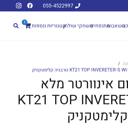
055-4522997
1
כה
משאבות
מתנפחים
משחקי שולחן
קטגוריות נוספות
כה
/
 אינוורטר מלא
KT21 TOP INVERE