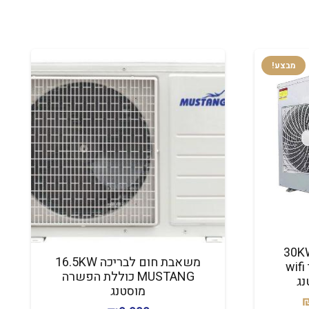
מבצע!
 חום לבריכה 30KW
משאבת חום לבריכה 16.5KW
MUSTANG תלת פאזי wifi
MUSTANG כוללת הפשרה
נג
מוסטנג
המחיר