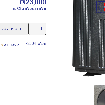
₪
23,000
עלות משלוח:
35
₪
כמות
הוספה לסל
של
משאבת
מק"ט:
72604
קטגוריות:
מש
חום
אינוורטר
מלא
KT21
TOP
INVERETER-
S
WI-
FI
נורבגיה