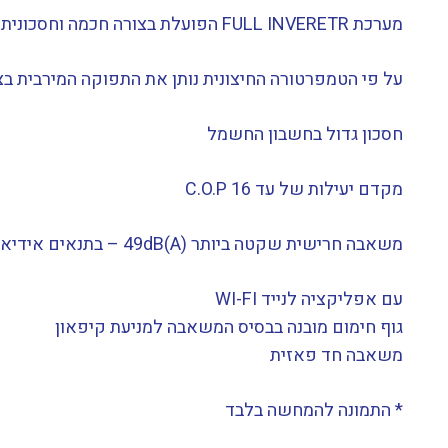
מערכת FULL INVERETR הפועלת בצורה חכמה וחסכונית ביותר,
על פי הטמפרטורה החיצונית נותן את התפוקה המירבית בצר
חסכון גדול בחשבון החשמל
מקדם יעילות של עד 16 C.O.P
משאבה חרישית שקטה ביותר (49dB(A – בתנאים אידיאלים (10 מטר)
עם אפליקציה לנייד WI-FI
גוף חימום מובנה בבסיס המשאבה למניעת קיפאון
משאבה חד פאזית
* התמונה להמחשה בלבד