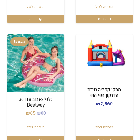
הוספה לסל
הוספה לסל
קנה כעת
קנה כעת
מבצע!
מתקן קפיצה טירת
הדרקון הפי הופ
גלגל/אבוב 36118
₪
2,360
Bestway
המחיר
המחיר
₪
65
₪
80
המקורי
הנוכחי
הוספה לסל
הוספה לסל
היה:
הוא:
₪65.
₪80.
קנה כעת
קנה כעת