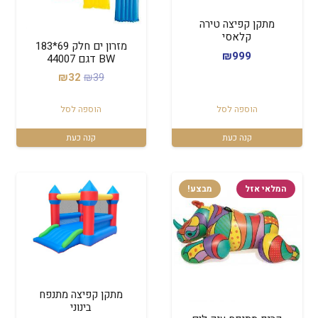
מתקן קפיצה טירה
קלאסי
מזרון ים חלק 69*183
₪
999
BW דגם 44007
המחיר
המחיר
₪
32
₪
39
המקורי
הנוכחי
הוספה לסל
הוספה לסל
היה:
הוא:
₪32.
₪39.
קנה כעת
קנה כעת
המלאי אזל
מבצע!
מתקן קפיצה מתנפח
בינוני