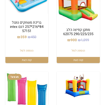
בריכת משחקים גונגל
84*216*257 דגם intex
מתקן קפיצה כלב
57151
290/225/235 62075
המחיר
המחיר
₪
359
₪
450
המחיר
המחיר
₪
900
₪
1,099
המקורי
הנוכחי
המקורי
הנוכחי
היה:
הוא:
הוספה לסל
הוספה לסל
היה:
הוא:
₪359.
₪450.
₪900.
₪1,099.
קנה כעת
קנה כעת
מבצע!