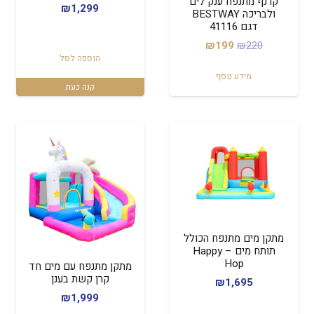
קרנף מתנפח ענק לים
₪
1,299
ולבריכה BESTWAY
דגם 41116
המחיר
המחיר
₪
199
₪
220
הוספה לסל
המקורי
הנוכחי
מידע נוסף
היה:
הוא:
קנה כעת
₪199.
₪220.
מתקן מים מתנפח הכולל
תותח מים – Happy
Hop
מתקן מתנפח עם מים חד
קרן קשת בענן
₪
1,695
₪
1,999