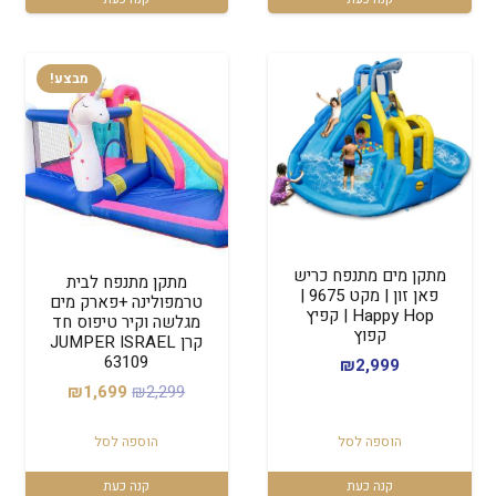
מבצע!
מתקן מים מתנפח כריש
מתקן מתנפח לבית
פאן זון | מקט 9675 |
טרמפולינה +פארק מים
Happy Hop | קפיץ
מגלשה וקיר טיפוס חד
קפוץ
קרן JUMPER ISRAEL
63109
₪
2,999
המחיר
המחיר
₪
1,699
₪
2,299
המקורי
הנוכחי
הוספה לסל
הוספה לסל
היה:
הוא:
₪1,699.
₪2,299.
קנה כעת
קנה כעת