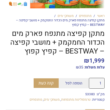
ראשי
/
מתנפחים
/
משחקי מים
/
מתקן קפיצה מתנפח פארק מים הכדור החמקמק + מושבי קפיצה –
BESTWAY – קפיץ קפוץ
מתקן קפיצה מתנפח פארק מים
הכדור החמקמק + מושבי קפיצה
– BESTWAY – קפיץ קפוץ
₪
1,999
עלות משלוח:
35
₪
כמות
קנה כעת
הוספה לסל
של
מתקן
מק"ט:
53383
קפיצה
קטגוריות:
טרמפולינות מתנפחות
,
משחקי מים
,
מתנפחים
מתנפח